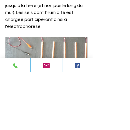
jusqu'à la terre (et non pas le long du 
mur). Les sels dont l'humidité est 
chargée participeront ainsi à 
l'électrophorèse.
Pack électrodes CasaSec
Acheter
Si vous êtes témoin d'un problème 
d'humidité dans vos murs liés aux 
remontées capillaires, il faut 