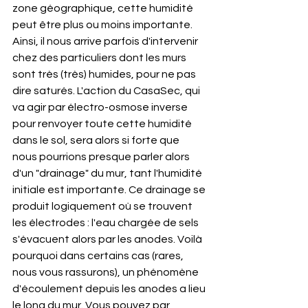
zone géographique, cette humidité 
peut être plus ou moins importante. 
Ainsi, il nous arrive parfois d'intervenir 
chez des particuliers dont les murs 
sont très (très) humides, pour ne pas 
dire saturés. L'action du CasaSec, qui 
va agir par électro-osmose inverse 
pour renvoyer toute cette humidité 
dans le sol, sera alors si forte que 
nous pourrions presque parler alors 
d'un "drainage" du mur, tant l'humidité 
initiale est importante. Ce drainage se 
produit logiquement où se trouvent 
les électrodes : l'eau chargée de sels 
s'évacuent alors par les anodes. Voilà 
pourquoi dans certains cas (rares, 
nous vous rassurons), un phénomène 
d'écoulement depuis les anodes a lieu 
le long du mur. Vous pouvez par 