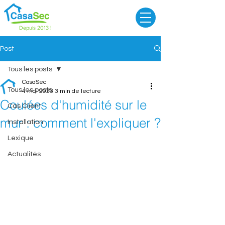
Depuis 2013 !
Post
Tous les posts
CasaSec
Tous les posts
4 mai 2023
3 min de lecture
Coulées d'humidité sur le
Cas Client
mur : comment l'expliquer ?
Installation
Lexique
Actualités