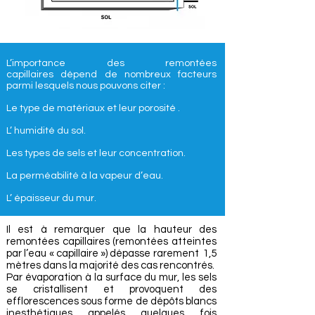
L’importance des remontées
capillaires dépend de nombreux facteurs
parmi lesquels nous pouvons citer :
Le type de matériaux et leur porosité .
L’ humidité du sol.
Les types de sels et leur concentration.
La perméabilité à la vapeur d’eau.
L’ épaisseur du mur.
Il est à remarquer que la hauteur des
remontées capillaires (remontées atteintes
par l’eau « capillaire ») dépasse rarement 1,5
mètres dans la majorité des cas rencontrés.
Par évaporation à la surface du mur, les sels
se cristallisent et provoquent des
efflorescences sous forme de dépôts blancs
inesthétiques appelés quelques fois