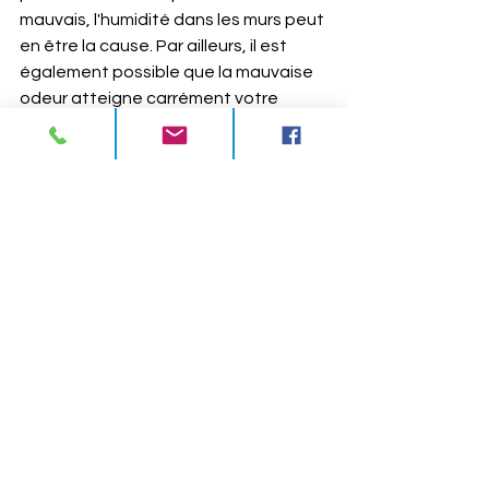
mauvais, l'humidité dans les murs peut 
en être la cause. Par ailleurs, il est 
également possible que la mauvaise 
odeur atteigne carrément votre 
vaisselle !
Une mauvaise odeur dérangeante 
pour votre bien-être, qui peut aussi 
s'accompagner d'une dégradation de 
vos biens, comme les cuirs de vos 
meubles ou produits qui peuvent 
verdir (fauteuils, ceintures, blousons...). 
Ici, plus de doute possible : le 
phénomène de remontées capillaires 
est présent chez vous et il est donc 
nécessaire de 
s'équiper au plus vite 
d'un kit CasaSec afin de réduire 
l'humidité dans vos murs
.