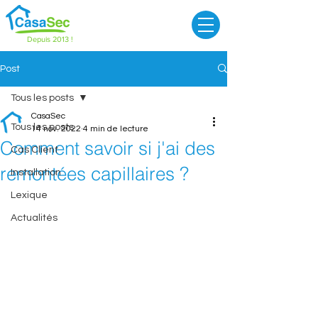
Depuis 2013 !
Post
Tous les posts
CasaSec
Tous les posts
14 nov. 2022
4 min de lecture
Comment savoir si j'ai des
Cas Client
remontées capillaires ?
Installation
Lexique
Actualités