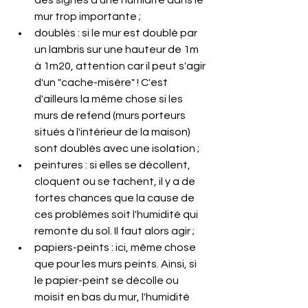
des signes d'une humidité dans le 
mur trop importante ;
doublés : si le mur est doublé par 
un lambris sur une hauteur de 1m 
à 1m20, attention car il peut s'agir 
d'un "cache-misère" ! C'est 
d'ailleurs la même chose si les 
murs de refend (murs porteurs 
situés à l'intérieur de la maison) 
sont doublés avec une isolation ;
peintures : si elles se décollent, 
cloquent ou se tachent, il y a de 
fortes chances que la cause de 
ces problèmes soit l'humidité qui 
remonte du sol. Il faut alors agir ;
papiers-peints : ici, même chose 
que pour les murs peints. Ainsi, si 
le papier-peint se décolle ou 
moisit en bas du mur, l'humidité 