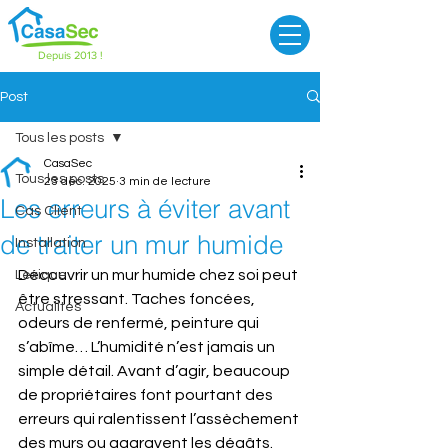
Depuis 2013 !
Post
Tous les posts
CasaSec
Tous les posts
23 déc. 2025
3 min de lecture
Les erreurs à éviter avant
Cas Client
de traiter un mur humide
Installation
Découvrir un mur humide chez soi peut 
Lexique
être stressant. Taches foncées, 
Actualités
odeurs de renfermé, peinture qui 
s’abîme… L’humidité n’est jamais un 
simple détail. Avant d’agir, beaucoup 
de propriétaires font pourtant des 
erreurs qui ralentissent l’assèchement 
des murs ou aggravent les dégâts.